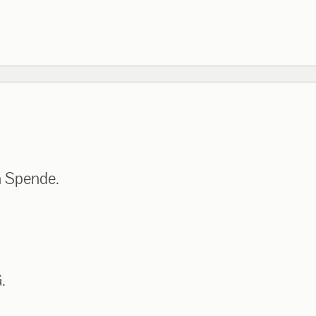
n Spende.
.