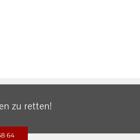
n zu retten!
68 64