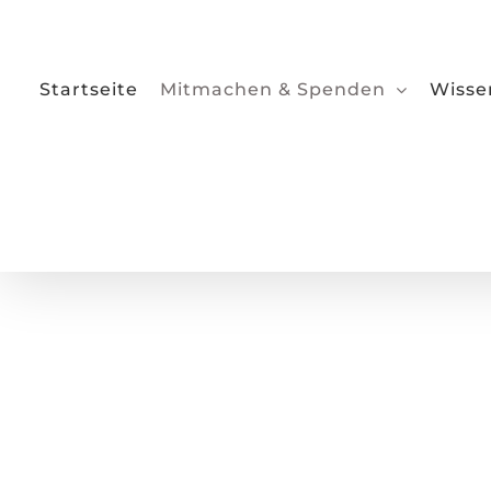
Zum
Inhalt
springen
Startseite
Mitmachen & Spenden
Wisse