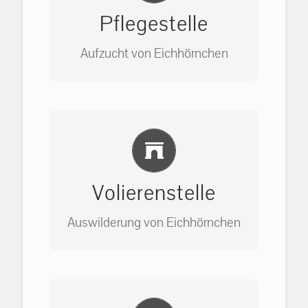
Pflegestelle
Aufzucht von Eichhörnchen
Bitte unter unserem Büro anrufen
Einlernung und Infos
auf: 0162-7909946
Volierenstelle
Auswilderung von Eichhörnchen