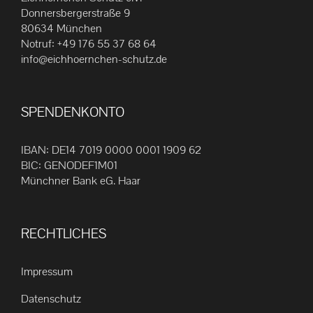
Die
Donnersbergerstraße 9
80634 München
Optionen
Notruf:
+49 176 55 37 68 64
können
info@eichhoernchen-schutz.de
auf
der
Produktseite
SPENDENKONTO
gewählt
werden
IBAN: DE14 7019 0000 0001 1909 62
BIC: GENODEF1M01
Münchner Bank eG. Haar
RECHTLICHES
Impressum
Datenschutz