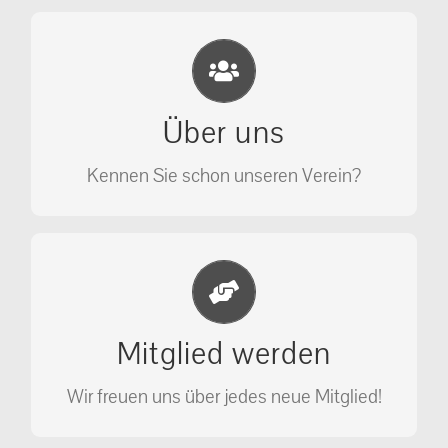
Eichhörnchen Schutz e.V.
Wir sehen nicht weg, wir retten!
Über uns
ÜBER UNS
Kennen Sie schon unseren Verein?
Jetzt Mitglied werden
Unterstützen Sie unseren Verein als
Mitglied werden
Mitglied.
Wir freuen uns über jedes neue Mitglied!
MITGLIED WERDEN