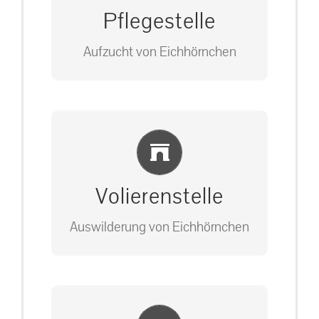
Pflegestelle
Aufzucht von Eichhörnchen
Bitte unter unserem Büro anrufen
Einlernung und Infos
auf: 0162-7909946
Volierenstelle
Auswilderung von Eichhörnchen