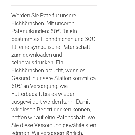
€30.00
Bewertet
bis
mit
5.00
von
Werden Sie Pate für unsere
5
€60.00
Eichhörnchen. Mit unseren
Patenurkunden: 60€ für ein
bestimmtes Eichhörnchen und 30€
für eine symbolische Patenschaft
zum downloaden und
selberausdrucken. Ein
Eichhörnchen braucht, wenn es
Gesund in unsere Station kommt ca.
60€ an Versorgung, wie
Futterbedarf, bis es wieder
ausgewildert werden kann. Damit
wir diesen Bedarf decken können,
hoffen wir auf eine Patenschaft, wo
Sie diese Versorgung gewährleisten
können. Wir versorgen jährlich,