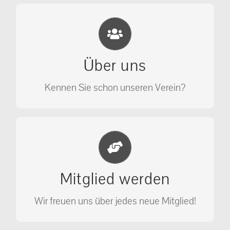
Eichhörnchen Schutz e.V.
Wir sehen nicht weg, wir retten!
Über uns
ÜBER UNS
Kennen Sie schon unseren Verein?
Jetzt Mitglied werden
Unterstützen Sie unseren Verein als
Mitglied werden
Mitglied.
Wir freuen uns über jedes neue Mitglied!
MITGLIED WERDEN