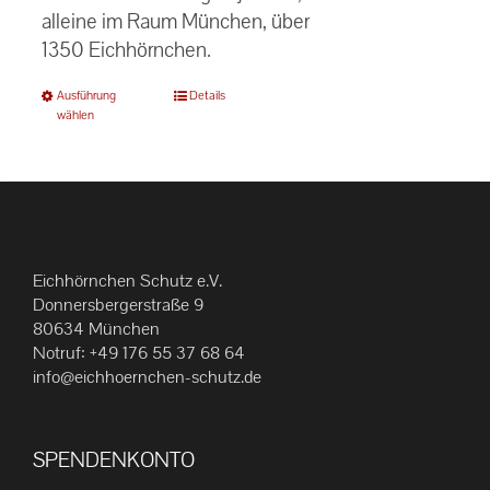
alleine im Raum München, über
1350 Eichhörnchen.
Dieses
Ausführung
Details
wählen
Produkt
weist
mehrere
Varianten
auf.
Die
Eichhörnchen Schutz e.V.
Optionen
Donnersbergerstraße 9
können
80634 München
Notruf:
+49 176 55 37 68 64
auf
info@eichhoernchen-schutz.de
der
Produktseite
gewählt
SPENDENKONTO
werden