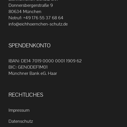
Die
Donnersbergerstraße 9
80634 München
Optionen
Notruf:
+49 176 55 37 68 64
können
info@eichhoernchen-schutz.de
auf
der
Produktseite
SPENDENKONTO
gewählt
werden
IBAN: DE14 7019 0000 0001 1909 62
BIC: GENODEF1M01
Münchner Bank eG. Haar
RECHTLICHES
Impressum
Datenschutz