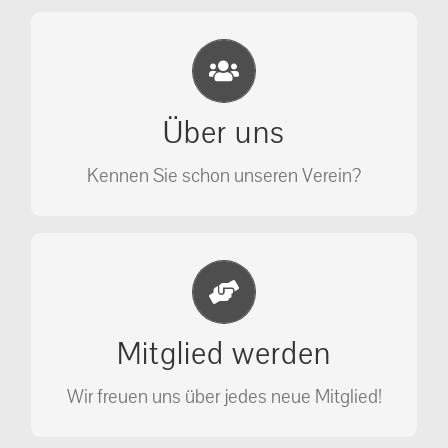
Eichhörnchen Schutz e.V.
Wir sehen nicht weg, wir retten!
Über uns
ÜBER UNS
Kennen Sie schon unseren Verein?
Jetzt Mitglied werden
Unterstützen Sie unseren Verein als
Mitglied werden
Mitglied.
Wir freuen uns über jedes neue Mitglied!
MITGLIED WERDEN