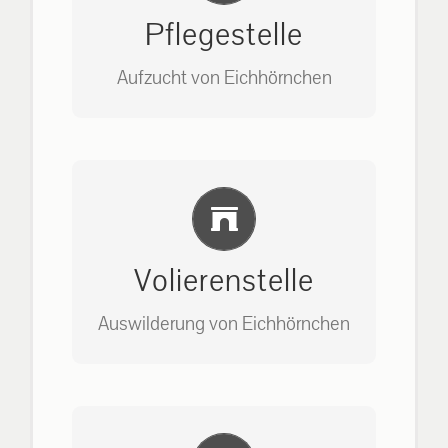
Pflegestelle
Aufzucht von Eichhörnchen
Bitte unter unserem Büro anrufen
Einlernung und Infos
auf: 0162-7909946
Volierenstelle
Auswilderung von Eichhörnchen