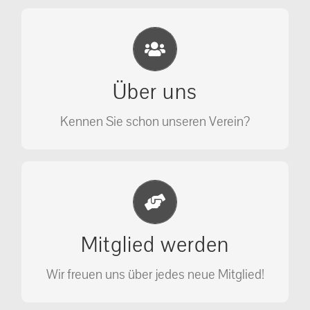
Eichhörnchen Schutz e.V.
Wir sehen nicht weg, wir retten!
Über uns
ÜBER UNS
Kennen Sie schon unseren Verein?
Jetzt Mitglied werden
Unterstützen Sie unseren Verein als
Mitglied werden
Mitglied.
Wir freuen uns über jedes neue Mitglied!
MITGLIED WERDEN