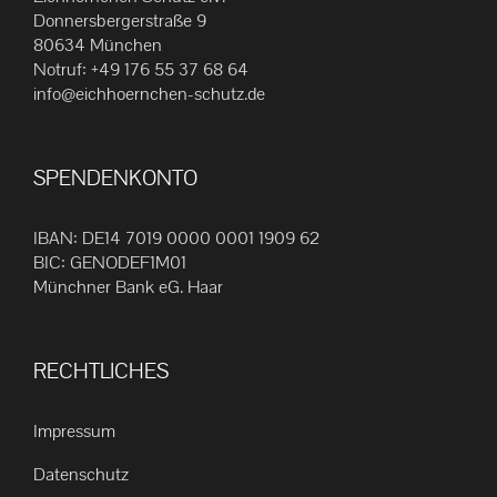
Die
Donnersbergerstraße 9
80634 München
Optionen
Notruf:
+49 176 55 37 68 64
können
info@eichhoernchen-schutz.de
auf
der
Produktseite
SPENDENKONTO
gewählt
werden
IBAN: DE14 7019 0000 0001 1909 62
BIC: GENODEF1M01
Münchner Bank eG. Haar
RECHTLICHES
Impressum
Datenschutz