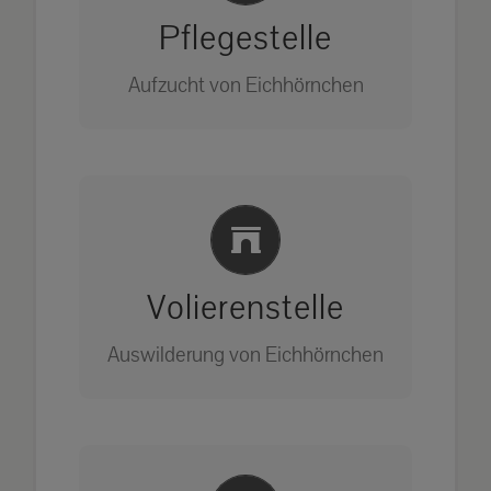
Pflegestelle
Aufzucht von Eichhörnchen
Bitte unter unserem Büro anrufen
Einlernung und Infos
auf: 0162-7909946
Volierenstelle
Auswilderung von Eichhörnchen