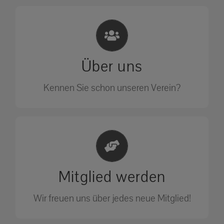
Eichhörnchen Schutz e.V.
Wir sehen nicht weg, wir retten!
Über uns
ÜBER UNS
Kennen Sie schon unseren Verein?
Jetzt Mitglied werden
Unterstützen Sie unseren Verein als
Mitglied werden
Mitglied.
Wir freuen uns über jedes neue Mitglied!
MITGLIED WERDEN