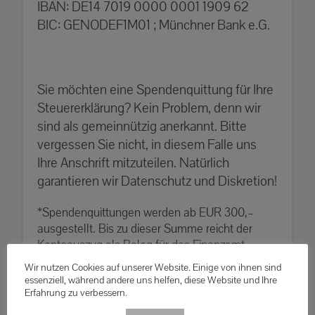
IBAN: DE14 7019 0000 0001 1909 62
BIC: GENODEF1M01 ; Münchner Bank e.G.
Sie möchten eine Spendenquittung für Ihre
Steuererklärung? Kein Problem, denn wir
sind als gemeinnützig anerkannt. Bitte
vergessen Sie nicht, in diesem Falle uns
Ihre Anschrift mitzuteilen. Natürlich
garantieren wir Datenschutz und Diskretion!
*Spendenquittungen werden ab EUR 300,–
ausgestellt. Bis zu dieser Summe reicht der
Kontoauszug als Beleg für das Finanzamt.
Wir nutzen Cookies auf unserer Website. Einige von ihnen sind
essenziell, während andere uns helfen, diese Website und Ihre
Erfahrung zu verbessern.