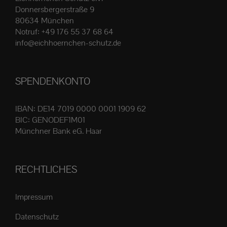
Die
Donnersbergerstraße 9
80634 München
Optionen
Notruf:
+49 176 55 37 68 64
können
info@eichhoernchen-schutz.de
auf
der
Produktseite
SPENDENKONTO
gewählt
werden
IBAN: DE14 7019 0000 0001 1909 62
BIC: GENODEF1M01
Münchner Bank eG. Haar
RECHTLICHES
Impressum
Datenschutz