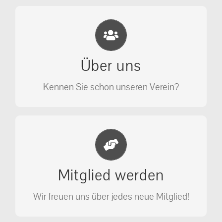
Eichhörnchen Schutz e.V.
Wir sehen nicht weg, wir retten!
Über uns
ÜBER UNS
Kennen Sie schon unseren Verein?
Jetzt Mitglied werden
Unterstützen Sie unseren Verein als
Mitglied werden
Mitglied.
Wir freuen uns über jedes neue Mitglied!
MITGLIED WERDEN