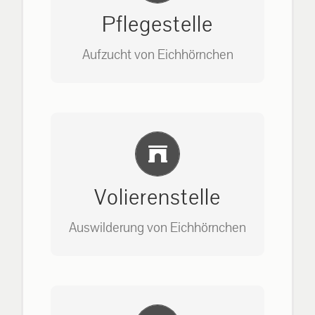
Pflegestelle
Aufzucht von Eichhörnchen
Bitte unter unserem Büro anrufen
Einlernung und Infos
auf: 0162-7909946
Volierenstelle
Auswilderung von Eichhörnchen