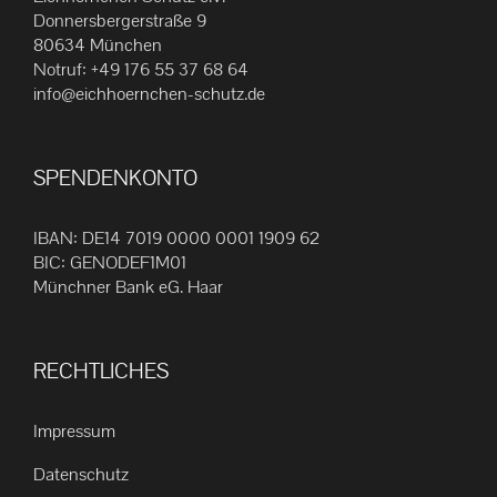
Die
Donnersbergerstraße 9
80634 München
Optionen
Notruf:
+49 176 55 37 68 64
können
info@eichhoernchen-schutz.de
auf
der
Produktseite
SPENDENKONTO
gewählt
werden
IBAN: DE14 7019 0000 0001 1909 62
BIC: GENODEF1M01
Münchner Bank eG. Haar
RECHTLICHES
Impressum
Datenschutz