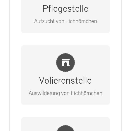
Pflegestelle
Aufzucht von Eichhörnchen
Bitte unter unserem Büro anrufen
Einlernung und Infos
auf: 0162-7909946
Volierenstelle
Auswilderung von Eichhörnchen