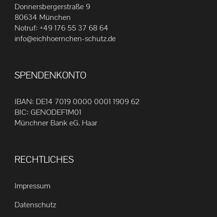
Die
Donnersbergerstraße 9
80634 München
Optionen
Notruf:
+49 176 55 37 68 64
können
info@eichhoernchen-schutz.de
auf
der
Produktseite
SPENDENKONTO
gewählt
werden
IBAN: DE14 7019 0000 0001 1909 62
BIC: GENODEF1M01
Münchner Bank eG. Haar
RECHTLICHES
Impressum
Datenschutz