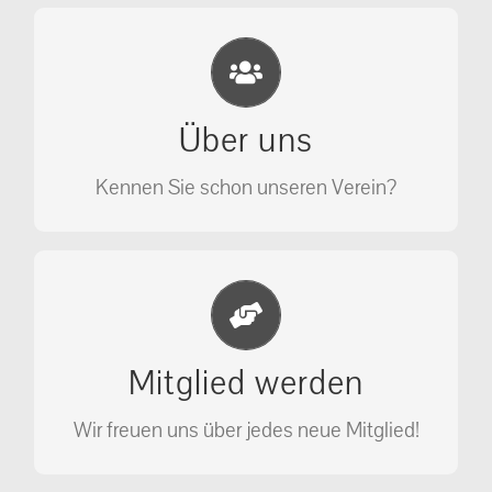
Eichhörnchen Schutz e.V.
Wir sehen nicht weg, wir retten!
Über uns
ÜBER UNS
Kennen Sie schon unseren Verein?
Jetzt Mitglied werden
Unterstützen Sie unseren Verein als
Mitglied werden
Mitglied.
Wir freuen uns über jedes neue Mitglied!
MITGLIED WERDEN