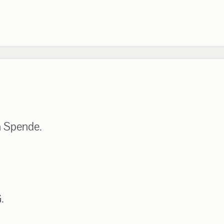
n Spende.
.