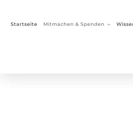
Zum
Inhalt
springen
Startseite
Mitmachen & Spenden
Wisse