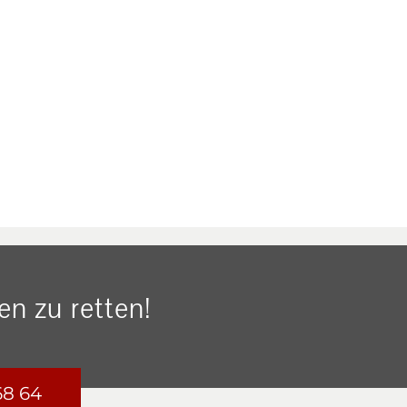
n zu retten!
68 64