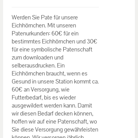
€30.00
Bewertet
bis
mit
5.00
von
Werden Sie Pate für unsere
5
€60.00
Eichhörnchen. Mit unseren
Patenurkunden: 60€ für ein
bestimmtes Eichhörnchen und 30€
für eine symbolische Patenschaft
zum downloaden und
selberausdrucken. Ein
Eichhörnchen braucht, wenn es
Gesund in unsere Station kommt ca.
60€ an Versorgung, wie
Futterbedarf, bis es wieder
ausgewildert werden kann. Damit
wir diesen Bedarf decken können,
hoffen wir auf eine Patenschaft, wo
Sie diese Versorgung gewährleisten
können. Wir versorgen jährlich,