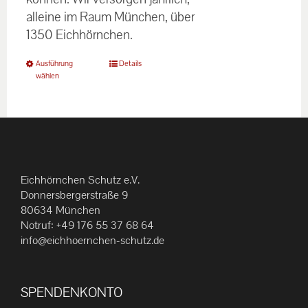
alleine im Raum München, über
1350 Eichhörnchen.
Dieses
Ausführung
Details
wählen
Produkt
weist
mehrere
Varianten
auf.
Die
Eichhörnchen Schutz e.V.
Optionen
Donnersbergerstraße 9
können
80634 München
Notruf:
+49 176 55 37 68 64
auf
info@eichhoernchen-schutz.de
der
Produktseite
gewählt
SPENDENKONTO
werden