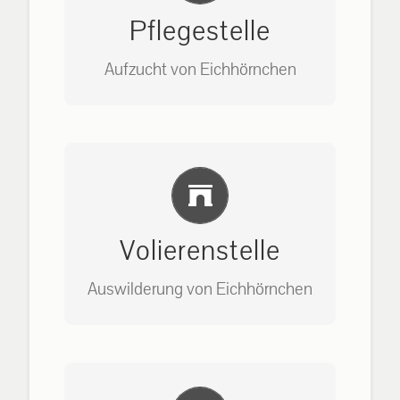
Pflegestelle
Aufzucht von Eichhörnchen
Bitte unter unserem Büro anrufen
Einlernung und Infos
auf: 0162-7909946
Volierenstelle
Auswilderung von Eichhörnchen