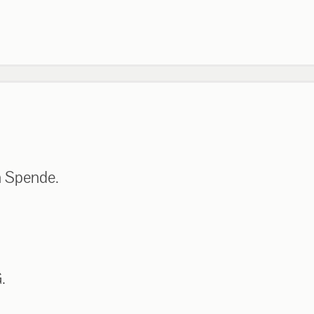
n Spende.
.