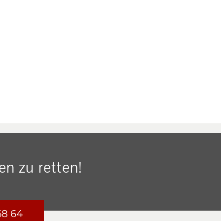
n zu retten!
68 64