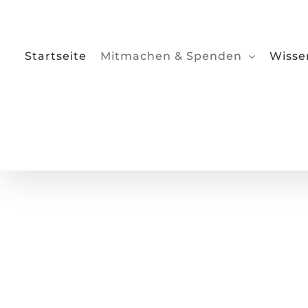
Zum
Inhalt
springen
Startseite
Mitmachen & Spenden
Wisse