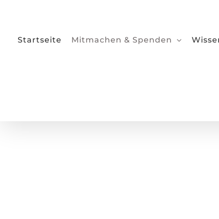
Zum
Inhalt
springen
Startseite
Mitmachen & Spenden
Wisse