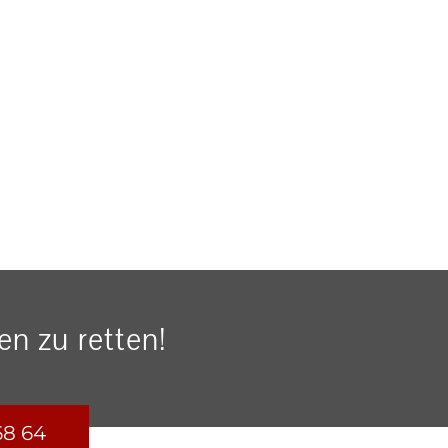
n zu retten!
68 64