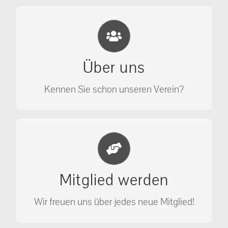
Eichhörnchen Schutz e.V.
Wir sehen nicht weg, wir retten!
Über uns
ÜBER UNS
Kennen Sie schon unseren Verein?
Jetzt Mitglied werden
Unterstützen Sie unseren Verein als
Mitglied werden
Mitglied.
Wir freuen uns über jedes neue Mitglied!
MITGLIED WERDEN