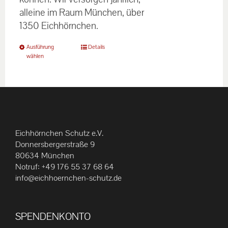
alleine im Raum München, über
1350 Eichhörnchen.
Dieses
Ausführung
Details
wählen
Produkt
weist
mehrere
Varianten
auf.
Die
Eichhörnchen Schutz e.V.
Optionen
Donnersbergerstraße 9
können
80634 München
Notruf:
+49 176 55 37 68 64
auf
info@eichhoernchen-schutz.de
der
Produktseite
gewählt
SPENDENKONTO
werden