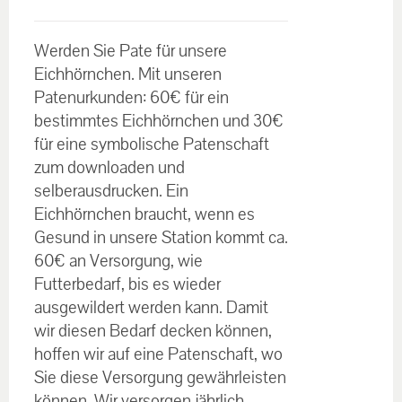
€30.00
Bewertet
bis
mit
5.00
von
Werden Sie Pate für unsere
5
€60.00
Eichhörnchen. Mit unseren
Patenurkunden: 60€ für ein
bestimmtes Eichhörnchen und 30€
für eine symbolische Patenschaft
zum downloaden und
selberausdrucken. Ein
Eichhörnchen braucht, wenn es
Gesund in unsere Station kommt ca.
60€ an Versorgung, wie
Futterbedarf, bis es wieder
ausgewildert werden kann. Damit
wir diesen Bedarf decken können,
hoffen wir auf eine Patenschaft, wo
Sie diese Versorgung gewährleisten
können. Wir versorgen jährlich,