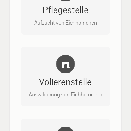
Pflegestelle
Aufzucht von Eichhörnchen
Bitte unter unserem Büro anrufen
Einlernung und Infos
auf: 0162-7909946
Volierenstelle
Auswilderung von Eichhörnchen