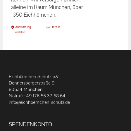
alleine im Raum München, über
1350 Eichhörnchen.
Dieses
Ausführung
Details
wählen
Produkt
weist
mehrere
Varianten
auf.
Die
Eichhörnchen Schutz e.V.
Optionen
Donnersbergerstraße 9
können
80634 München
Notruf:
+49 176 55 37 68 64
auf
info@eichhoernchen-schutz.de
der
Produktseite
gewählt
SPENDENKONTO
werden