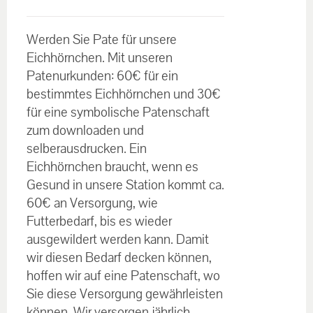
€30.00
Bewertet
bis
mit
5.00
von
Werden Sie Pate für unsere
5
€60.00
Eichhörnchen. Mit unseren
Patenurkunden: 60€ für ein
bestimmtes Eichhörnchen und 30€
für eine symbolische Patenschaft
zum downloaden und
selberausdrucken. Ein
Eichhörnchen braucht, wenn es
Gesund in unsere Station kommt ca.
60€ an Versorgung, wie
Futterbedarf, bis es wieder
ausgewildert werden kann. Damit
wir diesen Bedarf decken können,
hoffen wir auf eine Patenschaft, wo
Sie diese Versorgung gewährleisten
können. Wir versorgen jährlich,