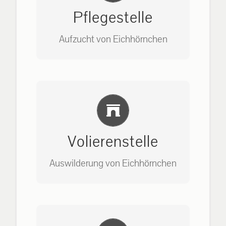
Pflegestelle
Aufzucht von Eichhörnchen
Bitte unter unserem Büro anrufen
Einlernung und Infos
auf: 0162-7909946
Volierenstelle
Auswilderung von Eichhörnchen