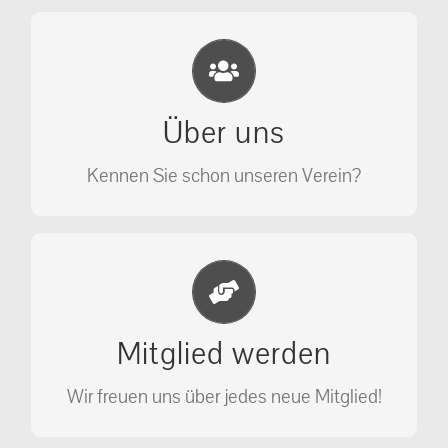
Eichhörnchen Schutz e.V.
Wir sehen nicht weg, wir retten!
Über uns
ÜBER UNS
Kennen Sie schon unseren Verein?
Jetzt Mitglied werden
Unterstützen Sie unseren Verein als
Mitglied werden
Mitglied.
Wir freuen uns über jedes neue Mitglied!
MITGLIED WERDEN