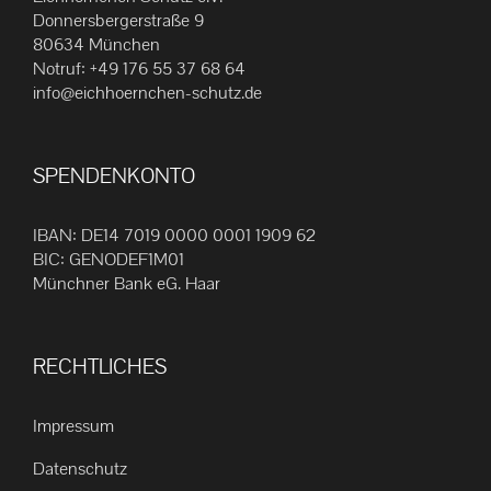
Die
Donnersbergerstraße 9
80634 München
Optionen
Notruf:
+49 176 55 37 68 64
können
info@eichhoernchen-schutz.de
auf
der
Produktseite
SPENDENKONTO
gewählt
werden
IBAN: DE14 7019 0000 0001 1909 62
BIC: GENODEF1M01
Münchner Bank eG. Haar
RECHTLICHES
Impressum
Datenschutz