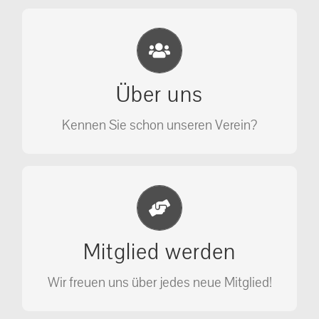
Eichhörnchen Schutz e.V.
Wir sehen nicht weg, wir retten!
Über uns
ÜBER UNS
Kennen Sie schon unseren Verein?
Jetzt Mitglied werden
Unterstützen Sie unseren Verein als
Mitglied werden
Mitglied.
Wir freuen uns über jedes neue Mitglied!
MITGLIED WERDEN