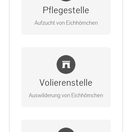
Pflegestelle
Aufzucht von Eichhörnchen
Bitte unter unserem Büro anrufen
Einlernung und Infos
auf: 0162-7909946
Volierenstelle
Auswilderung von Eichhörnchen