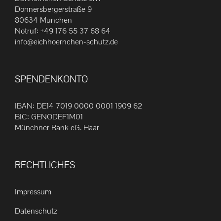
Die
Donnersbergerstraße 9
80634 München
Optionen
Notruf:
+49 176 55 37 68 64
können
info@eichhoernchen-schutz.de
auf
der
Produktseite
SPENDENKONTO
gewählt
werden
IBAN: DE14 7019 0000 0001 1909 62
BIC: GENODEF1M01
Münchner Bank eG. Haar
RECHTLICHES
Impressum
Datenschutz