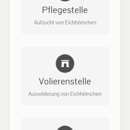
Pflegestelle
Aufzucht von Eichhörnchen
Bitte unter unserem Büro anrufen
Einlernung und Infos
auf: 0162-7909946
Volierenstelle
Auswilderung von Eichhörnchen