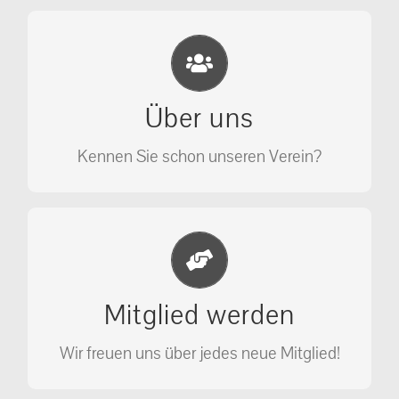
Eichhörnchen Schutz e.V.
Wir sehen nicht weg, wir retten!
Über uns
ÜBER UNS
Kennen Sie schon unseren Verein?
Jetzt Mitglied werden
Unterstützen Sie unseren Verein als
Mitglied werden
Mitglied.
Wir freuen uns über jedes neue Mitglied!
MITGLIED WERDEN