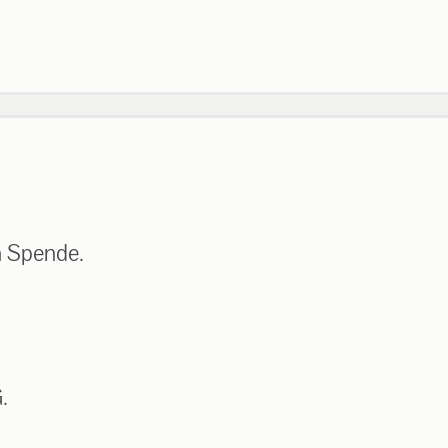
n Spende.
.