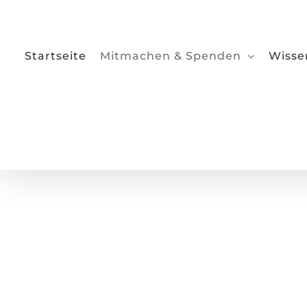
Zum
Inhalt
springen
Startseite
Mitmachen & Spenden
Wisse