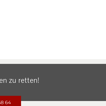
n zu retten!
68 64