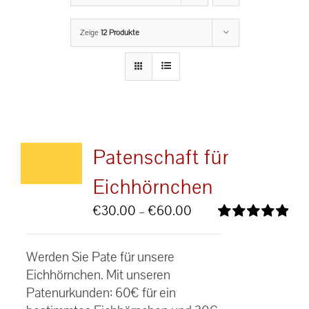
Zeige
12 Produkte
Patenschaft für
Eichhörnchen
Preisspanne:
€
30.00
–
€
60.00
€30.00
Bewertet
bis
mit
5.00
von
Werden Sie Pate für unsere
5
€60.00
Eichhörnchen. Mit unseren
Patenurkunden: 60€ für ein