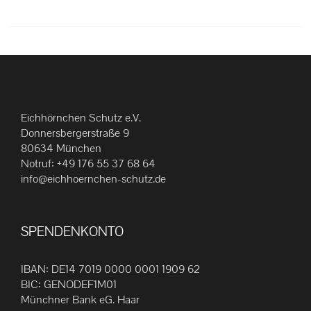
weist
mehrere
Varianten
auf.
Die
Optionen
Eichhörnchen Schutz e.V.
können
Donnersbergerstraße 9
auf
80634 München
der
Notruf:
+49 176 55 37 68 64
Produktseite
info@eichhoernchen-schutz.de
gewählt
werden
SPENDENKONTO
IBAN: DE14 7019 0000 0001 1909 62
BIC: GENODEF1M01
Münchner Bank eG. Haar