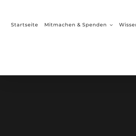
Zum
Inhalt
springen
Startseite
Mitmachen & Spenden
Wisse