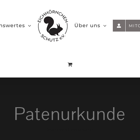
nswertes
Über uns
MIT
Patenurkunde
Startseite
»
Patenurkunde