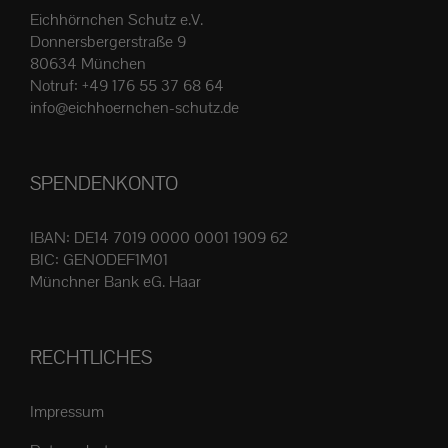
Die
Eichhörnchen Schutz e.V.
Optionen
Donnersbergerstraße 9
können
80634 München
auf
Notruf:
+49 176 55 37 68 64
der
info@eichhoernchen-schutz.de
Produktseite
gewählt
SPENDENKONTO
werden
IBAN: DE14 7019 0000 0001 1909 62
BIC: GENODEF1M01
Münchner Bank eG. Haar
RECHTLICHES
Impressum