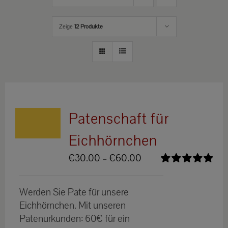
Zeige
12 Produkte
Patenschaft für
Eichhörnchen
Preisspanne:
€
30.00
–
€
60.00
€30.00
Bewertet
bis
mit
5.00
von
Werden Sie Pate für unsere
5
€60.00
Eichhörnchen. Mit unseren
Patenurkunden: 60€ für ein