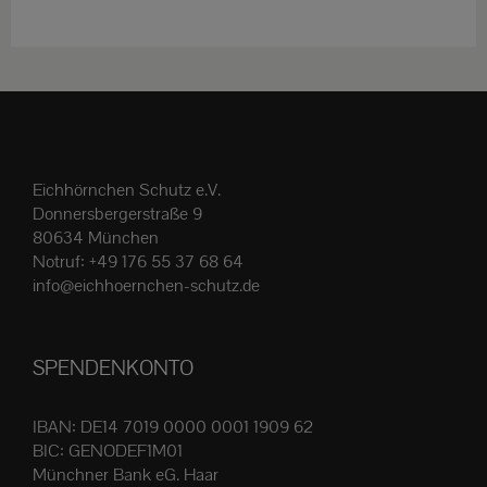
weist
mehrere
Varianten
auf.
Die
Optionen
Eichhörnchen Schutz e.V.
können
Donnersbergerstraße 9
auf
80634 München
der
Notruf:
+49 176 55 37 68 64
Produktseite
info@eichhoernchen-schutz.de
gewählt
werden
SPENDENKONTO
IBAN: DE14 7019 0000 0001 1909 62
BIC: GENODEF1M01
Münchner Bank eG. Haar