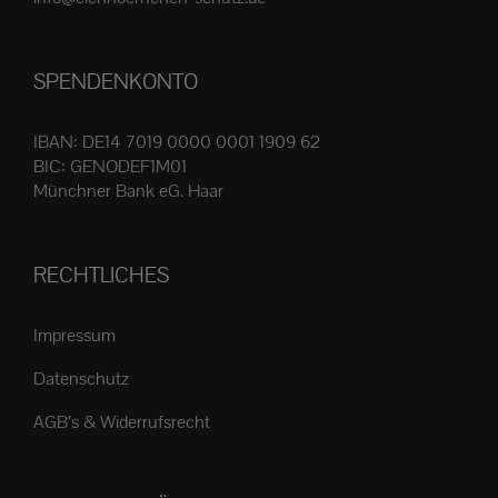
Produktseite
gewählt
SPENDENKONTO
werden
IBAN: DE14 7019 0000 0001 1909 62
BIC: GENODEF1M01
Münchner Bank eG. Haar
RECHTLICHES
Impressum
Datenschutz
AGB’s & Widerrufsrecht