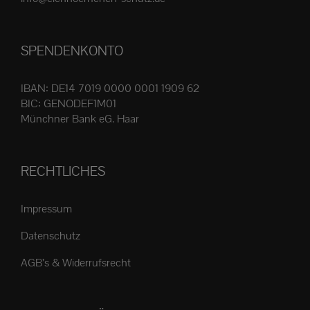
Produktseite
gewählt
SPENDENKONTO
werden
IBAN: DE14 7019 0000 0001 1909 62
BIC: GENODEF1M01
Münchner Bank eG. Haar
RECHTLICHES
Impressum
Datenschutz
AGB’s & Widerrufsrecht