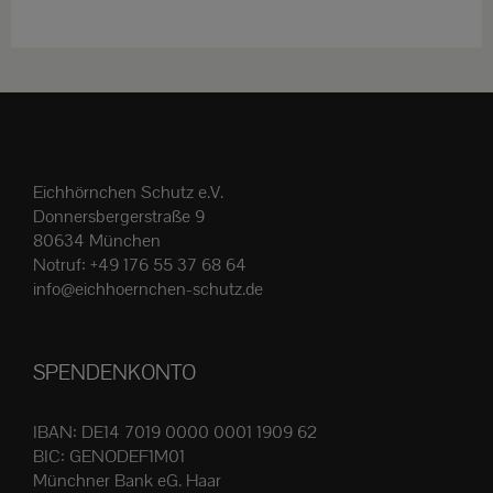
weist
mehrere
Varianten
auf.
Die
Optionen
Eichhörnchen Schutz e.V.
können
Donnersbergerstraße 9
auf
80634 München
der
Notruf:
+49 176 55 37 68 64
Produktseite
info@eichhoernchen-schutz.de
gewählt
werden
SPENDENKONTO
IBAN: DE14 7019 0000 0001 1909 62
BIC: GENODEF1M01
Münchner Bank eG. Haar