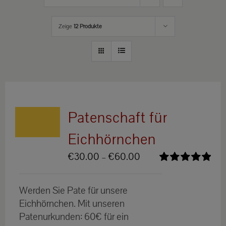
Zeige
12 Produkte
Patenschaft für
Eichhörnchen
Preisspanne:
€
30.00
–
€
60.00
€30.00
Bewertet
bis
mit
5.00
von
Werden Sie Pate für unsere
5
€60.00
Eichhörnchen. Mit unseren
Patenurkunden: 60€ für ein