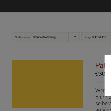
Sortieren nach
Standardsortierung
Zeige
12 Produkte
Pate
€
30.0
Werden
Eichhö
selber
an Ver