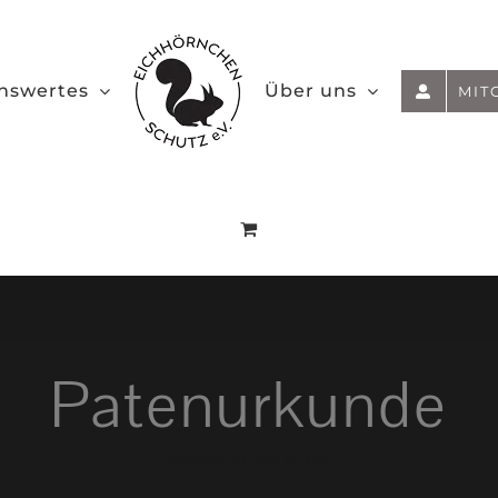
nswertes
Über uns
MIT
Patenurkunde
Startseite
»
Patenurkunde