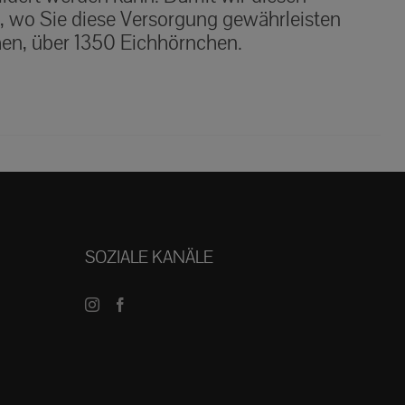
t, wo Sie diese Versorgung gewährleisten
hen, über 1350 Eichhörnchen.
SOZIALE KANÄLE