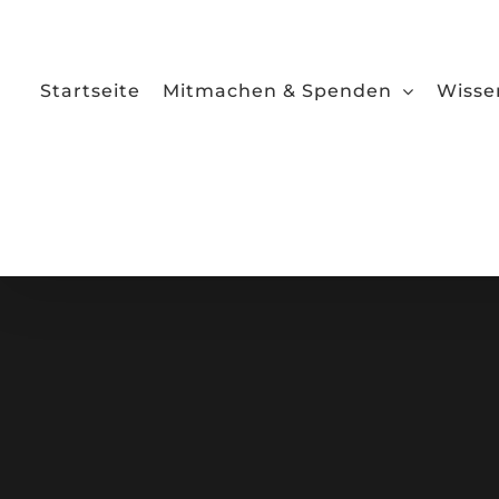
Zum
Inhalt
springen
Startseite
Mitmachen & Spenden
Wisse