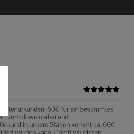
Bewertet
mit
5.00
von
n Patenurkunden: 60€ für ein bestimmtes
5
haft zum downloaden und
 Gesund in unsere Station kommt ca. 60€
ildert werden kann. Damit wir diesen