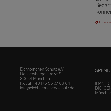
Bedarf
können
Ausführun
Eichhörnchen Schutz e.V.
SPEND
Donnersbergerstraße 9
80634 München
Notruf:
+49 176 55 37 68 64
IBAN: D
info@eichhoernchen-schutz.de
BIC: GE
Münchne