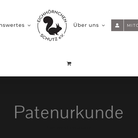
nswertes
Über uns
MIT
Patenurkunde
Startseite
»
Patenurkunde