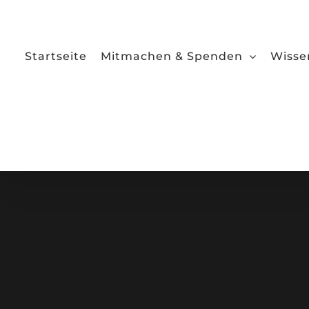
Zum
Inhalt
springen
Startseite
Mitmachen & Spenden
Wisse