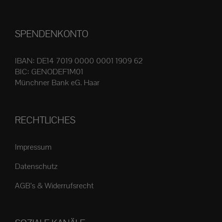
Produktseite
gewählt
SPENDENKONTO
werden
IBAN: DE14 7019 0000 0001 1909 62
BIC: GENODEF1M01
Münchner Bank eG. Haar
RECHTLICHES
Impressum
Datenschutz
AGB’s & Widerrufsrecht