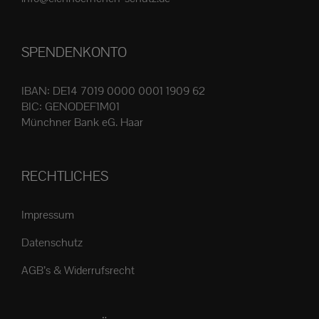
Produktseite
gewählt
SPENDENKONTO
werden
IBAN: DE14 7019 0000 0001 1909 62
BIC: GENODEF1M01
Münchner Bank eG. Haar
RECHTLICHES
Impressum
Datenschutz
AGB’s & Widerrufsrecht