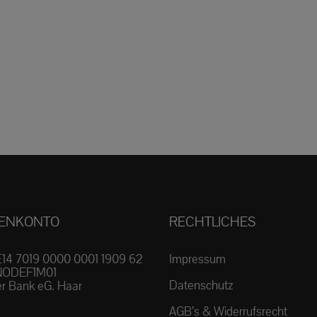
ENKONTO
RECHTLICHES
E14 7019 0000 0001 1909 62
Impressum
NODEF1M01
Datenschutz
r Bank eG. Haar
AGB’s & Widerrufsrecht