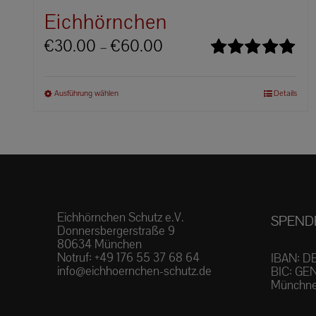
Eichhörnchen
Preisspanne:
€
30.00
–
€
60.00
€30.00
Bewertet
bis
mit
5.00
von
Dieses
Ausführung wählen
Details
€60.00
5
Produkt
weist
mehrere
Varianten
auf.
Die
Eichhörnchen Schutz e.V.
SPEND
Optionen
Donnersbergerstraße 9
können
80634 München
Notruf:
+49 176 55 37 68 64
auf
IBAN: D
info@eichhoernchen-schutz.de
BIC: GE
der
Münchne
Produktseite
gewählt