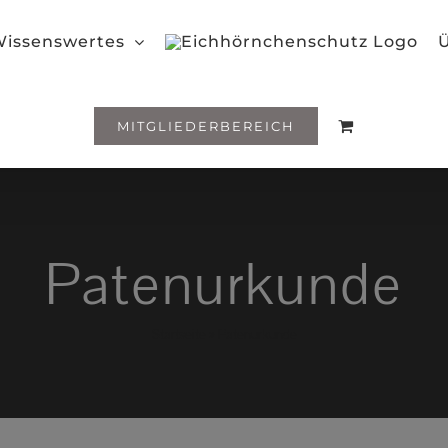
issenswertes
Ü
MITGLIEDERBEREICH
Patenurkunde
Startseite
»
Patenurkunde