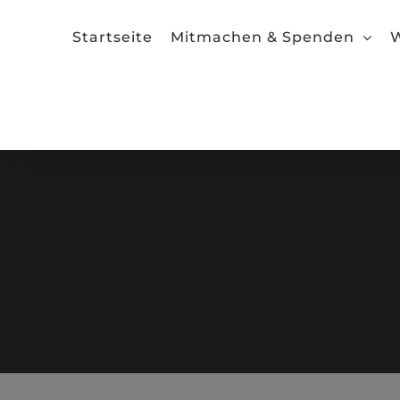
Zum
Inhalt
Startseite
Mitmachen & Spenden
W
springen