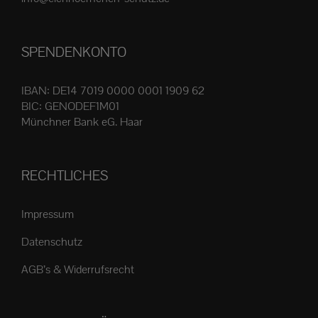
Produktseite
gewählt
SPENDENKONTO
werden
IBAN: DE14 7019 0000 0001 1909 62
BIC: GENODEF1M01
Münchner Bank eG. Haar
RECHTLICHES
Impressum
Datenschutz
AGB’s & Widerrufsrecht