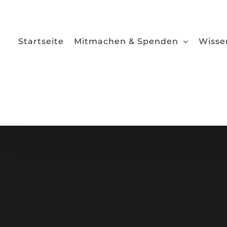
Zum
Inhalt
springen
Startseite
Mitmachen & Spenden
Wisse