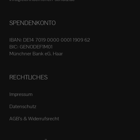
Produktseite
gewählt
SPENDENKONTO
werden
IBAN: DE14 7019 0000 0001 1909 62
BIC: GENODEF1M01
Münchner Bank eG. Haar
RECHTLICHES
Impressum
Datenschutz
AGB’s & Widerrufsrecht