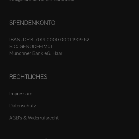
Produktseite
gewählt
SPENDENKONTO
werden
IBAN: DE14 7019 0000 0001 1909 62
BIC: GENODEF1M01
Münchner Bank eG. Haar
RECHTLICHES
Impressum
Datenschutz
AGB’s & Widerrufsrecht