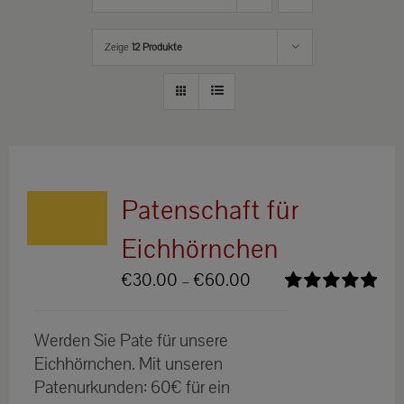
Zeige
12 Produkte
Patenschaft für
Eichhörnchen
Preisspanne:
€
30.00
–
€
60.00
€30.00
Bewertet
bis
mit
5.00
von
Werden Sie Pate für unsere
5
€60.00
Eichhörnchen. Mit unseren
Patenurkunden: 60€ für ein