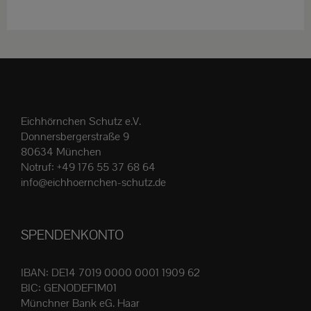
weist
mehrere
Varianten
auf.
Die
Optionen
Eichhörnchen Schutz e.V.
können
Donnersbergerstraße 9
auf
80634 München
der
Notruf:
+49 176 55 37 68 64
Produktseite
info@eichhoernchen-schutz.de
gewählt
werden
SPENDENKONTO
IBAN: DE14 7019 0000 0001 1909 62
BIC: GENODEF1M01
Münchner Bank eG. Haar