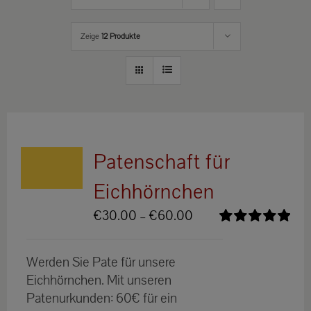
Zeige
12 Produkte
Patenschaft für
Eichhörnchen
Preisspanne:
€
30.00
–
€
60.00
€30.00
Bewertet
bis
mit
5.00
von
Werden Sie Pate für unsere
5
€60.00
Eichhörnchen. Mit unseren
Patenurkunden: 60€ für ein