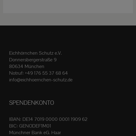
weist
mehrere
Varianten
auf.
Die
Optionen
Eichhörnchen Schutz e.V.
können
Donnersbergerstraße 9
auf
80634 München
der
Notruf:
+49 176 55 37 68 64
Produktseite
info@eichhoernchen-schutz.de
gewählt
werden
SPENDENKONTO
IBAN: DE14 7019 0000 0001 1909 62
BIC: GENODEF1M01
Münchner Bank eG. Haar