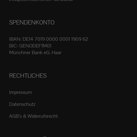
Produktseite
gewählt
SPENDENKONTO
werden
IBAN: DE14 7019 0000 0001 1909 62
BIC: GENODEF1M01
Münchner Bank eG. Haar
RECHTLICHES
Impressum
Datenschutz
AGB’s & Widerrufsrecht