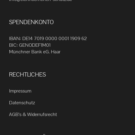
Produktseite
gewählt
SPENDENKONTO
werden
IBAN: DE14 7019 0000 0001 1909 62
BIC: GENODEF1M01
Münchner Bank eG. Haar
RECHTLICHES
Impressum
Datenschutz
AGB’s & Widerrufsrecht