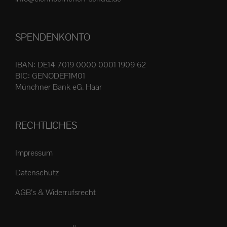
Produktseite
gewählt
SPENDENKONTO
werden
IBAN: DE14 7019 0000 0001 1909 62
BIC: GENODEF1M01
Münchner Bank eG. Haar
RECHTLICHES
Impressum
Datenschutz
AGB’s & Widerrufsrecht