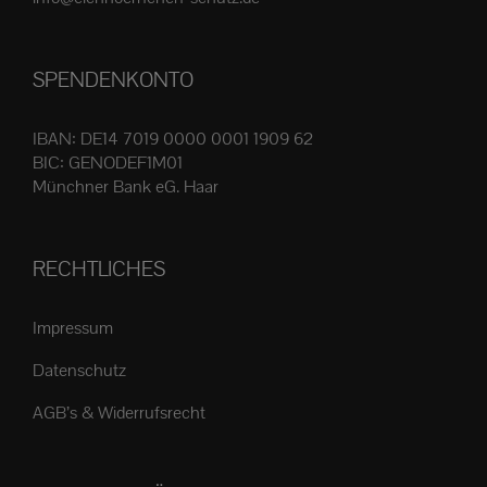
Produktseite
gewählt
SPENDENKONTO
werden
IBAN: DE14 7019 0000 0001 1909 62
BIC: GENODEF1M01
Münchner Bank eG. Haar
RECHTLICHES
Impressum
Datenschutz
AGB’s & Widerrufsrecht