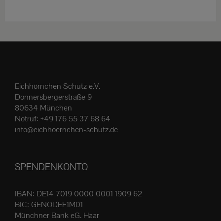
weist
mehrere
Varianten
auf.
Die
Optionen
Eichhörnchen Schutz e.V.
können
Donnersbergerstraße 9
auf
80634 München
der
Notruf:
+49 176 55 37 68 64
Produktseite
info@eichhoernchen-schutz.de
gewählt
werden
SPENDENKONTO
IBAN: DE14 7019 0000 0001 1909 62
BIC: GENODEF1M01
Münchner Bank eG. Haar