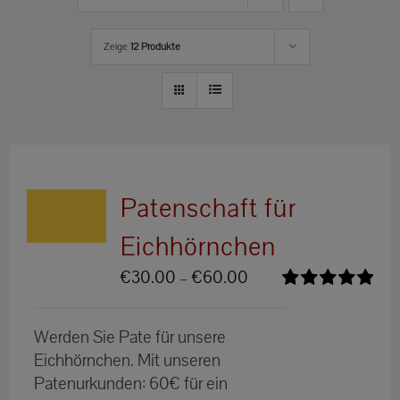
Zeige
12 Produkte
Patenschaft für
Eichhörnchen
Preisspanne:
€
30.00
–
€
60.00
€30.00
Bewertet
bis
mit
5.00
von
Werden Sie Pate für unsere
5
€60.00
Eichhörnchen. Mit unseren
Patenurkunden: 60€ für ein