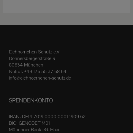
weist
mehrere
Varianten
auf.
Die
Optionen
Eichhörnchen Schutz e.V.
können
Donnersbergerstraße 9
auf
80634 München
der
Notruf:
+49 176 55 37 68 64
Produktseite
info@eichhoernchen-schutz.de
gewählt
werden
SPENDENKONTO
IBAN: DE14 7019 0000 0001 1909 62
BIC: GENODEF1M01
Münchner Bank eG. Haar