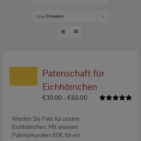
Zeige
12 Produkte
Patenschaft für
Eichhörnchen
Preisspanne:
€
30.00
–
€
60.00
€30.00
Bewertet
bis
mit
5.00
von
Werden Sie Pate für unsere
5
€60.00
Eichhörnchen. Mit unseren
Patenurkunden: 60€ für ein