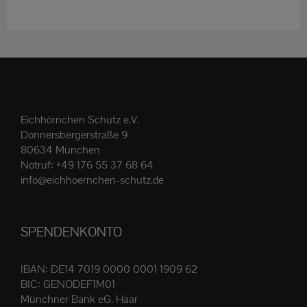
weist
mehrere
Varianten
auf.
Die
Optionen
Eichhörnchen Schutz e.V.
können
Donnersbergerstraße 9
auf
80634 München
der
Notruf:
+49 176 55 37 68 64
Produktseite
info@eichhoernchen-schutz.de
gewählt
werden
SPENDENKONTO
IBAN: DE14 7019 0000 0001 1909 62
BIC: GENODEF1M01
Münchner Bank eG. Haar