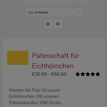
Zeige
12 Produkte
Patenschaft für
Eichhörnchen
Preisspanne:
€
30.00
–
€
60.00
€30.00
Bewertet
bis
mit
5.00
von
Werden Sie Pate für unsere
5
€60.00
Eichhörnchen. Mit unseren
Patenurkunden: 60€ für ein