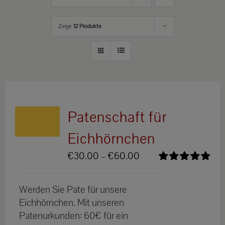
Zeige
12 Produkte
Patenschaft für
Eichhörnchen
Preisspanne:
€
30.00
–
€
60.00
€30.00
Bewertet
bis
mit
5.00
von
Werden Sie Pate für unsere
5
€60.00
Eichhörnchen. Mit unseren
Patenurkunden: 60€ für ein