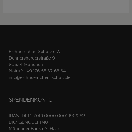
weist
mehrere
Varianten
auf.
Die
Optionen
Eichhörnchen Schutz e.V.
können
Donnersbergerstraße 9
auf
80634 München
der
Notruf:
+49 176 55 37 68 64
Produktseite
info@eichhoernchen-schutz.de
gewählt
werden
SPENDENKONTO
IBAN: DE14 7019 0000 0001 1909 62
BIC: GENODEF1M01
Münchner Bank eG. Haar