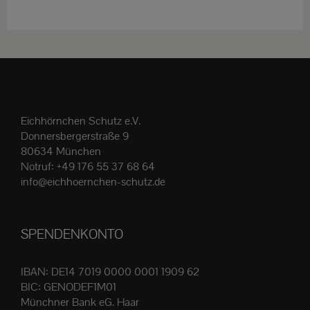
weist
mehrere
Varianten
auf.
Die
Optionen
Eichhörnchen Schutz e.V.
können
Donnersbergerstraße 9
auf
80634 München
der
Notruf:
+49 176 55 37 68 64
Produktseite
info@eichhoernchen-schutz.de
gewählt
werden
SPENDENKONTO
IBAN: DE14 7019 0000 0001 1909 62
BIC: GENODEF1M01
Münchner Bank eG. Haar