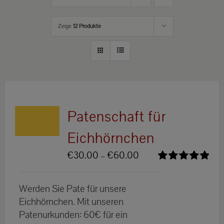
Zeige
12 Produkte
Patenschaft für
Eichhörnchen
Preisspanne:
€
30.00
–
€
60.00
€30.00
Bewertet
bis
mit
5.00
von
Werden Sie Pate für unsere
5
€60.00
Eichhörnchen. Mit unseren
Patenurkunden: 60€ für ein