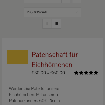
Zeige
12 Produkte
Patenschaft für
Eichhörnchen
Preisspanne:
€
30.00
–
€
60.00
€30.00
Bewertet
bis
mit
5.00
von
Werden Sie Pate für unsere
5
€60.00
Eichhörnchen. Mit unseren
Patenurkunden: 60€ für ein