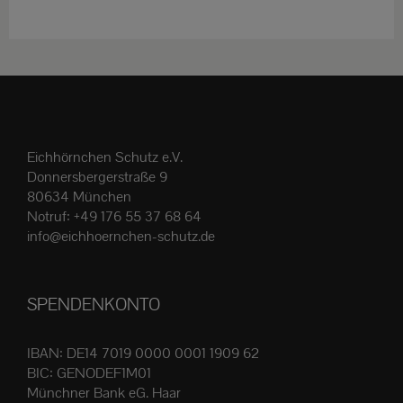
weist
mehrere
Varianten
auf.
Die
Optionen
Eichhörnchen Schutz e.V.
können
Donnersbergerstraße 9
auf
80634 München
der
Notruf:
+49 176 55 37 68 64
Produktseite
info@eichhoernchen-schutz.de
gewählt
werden
SPENDENKONTO
IBAN: DE14 7019 0000 0001 1909 62
BIC: GENODEF1M01
Münchner Bank eG. Haar