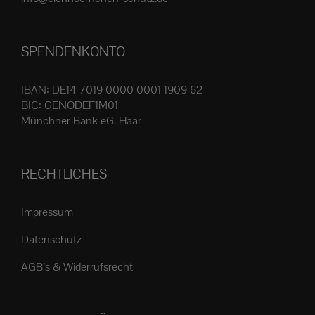
Produktseite
gewählt
SPENDENKONTO
werden
IBAN: DE14 7019 0000 0001 1909 62
BIC: GENODEF1M01
Münchner Bank eG. Haar
RECHTLICHES
Impressum
Datenschutz
AGB’s & Widerrufsrecht