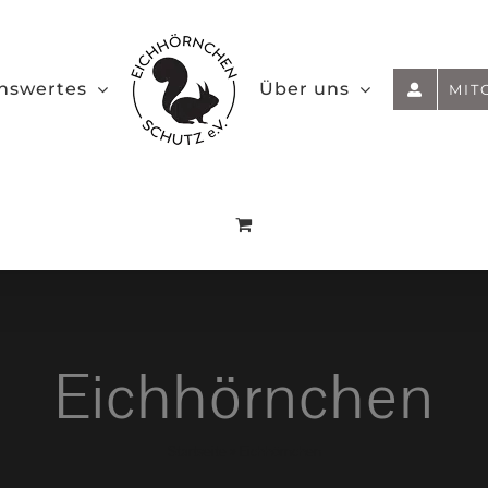
nswertes
Über uns
MIT
Eichhörnchen
Startseite
»
Eichhörnchen