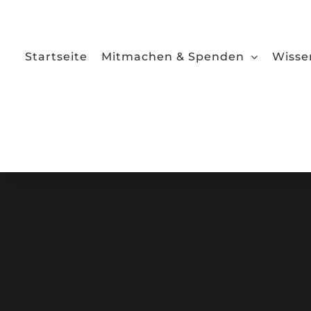
Zum
Inhalt
springen
Startseite
Mitmachen & Spenden
Wisse