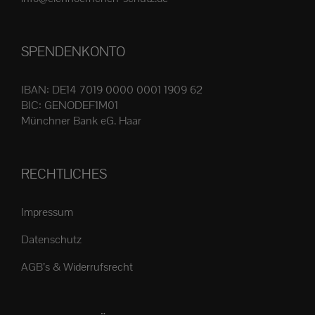
Produktseite
gewählt
SPENDENKONTO
werden
IBAN: DE14 7019 0000 0001 1909 62
BIC: GENODEF1M01
Münchner Bank eG. Haar
RECHTLICHES
Impressum
Datenschutz
AGB’s & Widerrufsrecht