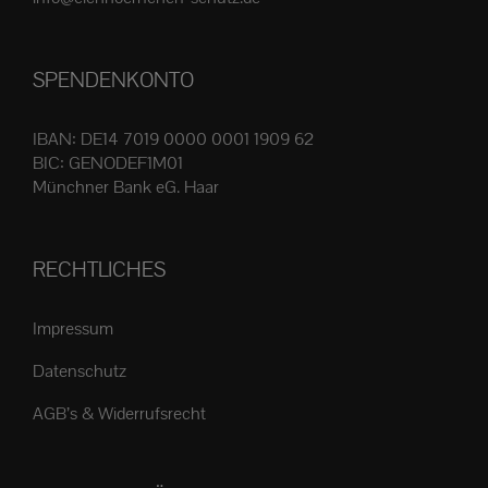
Produktseite
gewählt
SPENDENKONTO
werden
IBAN: DE14 7019 0000 0001 1909 62
BIC: GENODEF1M01
Münchner Bank eG. Haar
RECHTLICHES
Impressum
Datenschutz
AGB’s & Widerrufsrecht