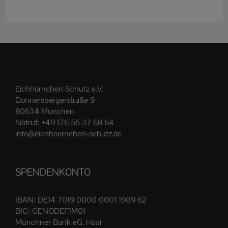
weist
mehrere
Varianten
auf.
Die
Optionen
Eichhörnchen Schutz e.V.
können
Donnersbergerstraße 9
auf
80634 München
der
Notruf:
+49 176 55 37 68 64
Produktseite
info@eichhoernchen-schutz.de
gewählt
werden
SPENDENKONTO
IBAN: DE14 7019 0000 0001 1909 62
BIC: GENODEF1M01
Münchner Bank eG. Haar