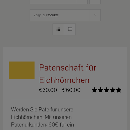
Zeige
12 Produkte
Patenschaft für
Eichhörnchen
Preisspanne:
€
30.00
–
€
60.00
€30.00
Bewertet
bis
mit
5.00
von
Werden Sie Pate für unsere
5
€60.00
Eichhörnchen. Mit unseren
Patenurkunden: 60€ für ein